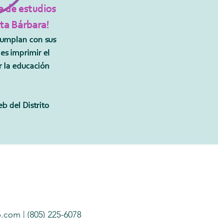
a de estudios
nta Bárbara!
 cumplan con sus
 es imprimir el
r la educación
b del Distrito
b.com
| (805) 225-6078